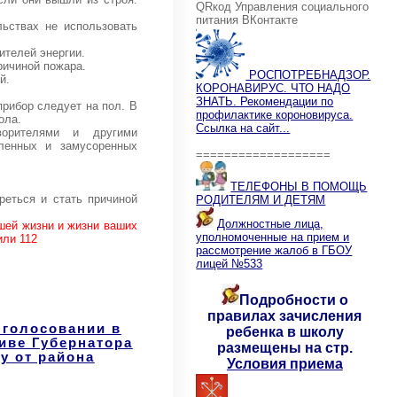
QRкод Управления социального
питания ВКонтакте
льствах не использовать
ителей энергии.
причиной пожара.
РОСПОТРЕБНАДЗОР.
й.
КОРОНАВИРУС. ЧТО НАДО
ЗНАТЬ. Рекомендации по
прибор следует на пол. В
профилактике короновируса.
ола.
Ссылка на сайт...
ворителями и другими
мленных и замусоренных
===================
ТЕЛЕФОНЫ В ПОМОЩЬ
реться и стать причиной
РОДИТЕЛЯМ И ДЕТЯМ
Должностные лица,
шей жизни и жизни ваших
уполномоченные на прием и
или 112
рассмотрение жалоб в ГБОУ
лицей №533
Подробности о
правилах зачисления
 голосовании в
ребенка в школу
иве Губернатора
размещены на стр.
у от района
Условия приема