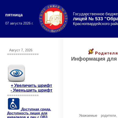
Государственное бюдже
пятница
лицей № 533 "Обр
07 августа 2026 г.
Красногвардейского рай
Август 7, 2026
Родителя
===============
Информация для
+ Увеличить шрифт
- Уменьшить шрифт
===============
Доступная среда.
Доступность лицея для
Уважаемые родители
инвалидов и лиц с ОВЗ