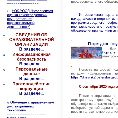
профессионального образова
===============
.
НОК УООД (Независимая
Интерактивная карта 
оценка качества условий
находящихся в ведении исп
осуществления
программы среднего професс
образовательной
вне зависимости от резуль
деятельности)
образования при наличии ат
СВЕДЕНИЯ ОБ
ОБРАЗОВАТЕЛЬНОЙ
.
Порядок по
ОРГАНИЗАЦИИ
Для 
В разделе...
Портале 
Информационная
электронн
безопасность
В разделе...
.
Персональные
Попасть на форму под
вкладку «Электронный 
данные
https://dnevnik2.petersburgedu
В разделе...
Противодействие
С сентября 2025 года
коррупции
В разделе...
После авторизации на
==================
электронному дневнику"
Обучение с применением
обучающегосяа также выбра
дистанционных
выберите нужный вариант пр
технологий...
ввести только номер органи
==================