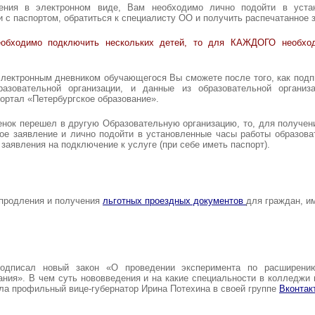
ления в электронном виде, Вам необходимо лично подойти в уста
и с паспортом, обратиться к специалисту ОО и получить распечатанное 
бходимо подключить нескольких детей, то для КАЖДОГО необход
 электронным дневником обучающегося Вы сможете после того, как подп
разовательной организации, и данные из образовательной органи
ортал «Петербургское образование».
енок перешел в другую Образовательную организацию, то, для получени
ое заявление и лично подойти в установленные часы работы образова
заявления на подключение к услуге (при себе иметь паспорт).
продления и получения
льготных проездных документов
для граждан, и
подписал новый закон «О проведении эксперимента по расширению
ния». В чем суть нововведения и на какие специальности в колледжи 
ла профильный вице-губернатор Ирина Потехина в своей группе
Вконтак