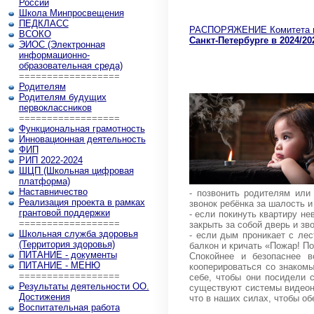
России
Школа Минпросвещения
ПЕДКЛАСС
РАСПОРЯЖЕНИЕ Комитета по
ВСОКО
Санкт-Петербурге в 2024/2
ЭИОС (Электронная
информационно-
образовательная среда)
==================
Родителям
Родителям будущих
первоклассников
==================
Функциональная грамотность
Инновационная деятельность
ФИП
РИП 2022-2024
ШЦП (Школьная цифровая
платформа)
Наставничество
- позвонить родителям или
Реализация проекта в рамках
звонок ребёнка за шалость и
грантовой поддержки
- если покинуть квартиру н
==================
закрыть за собой дверь и зв
Школьная служба здоровья
- если дым проникает с лес
(Территория здоровья)
балкон и кричать «Пожар! По
ПИТАНИЕ - документы
Спокойнее и безопаснее в
ПИТАНИЕ - МЕНЮ
кооперироваться со знаком
==================
себе, чтобы они посидели с
Результаты деятельности ОО.
существуют системы видеона
Достижения
что в наших силах, чтобы об
Воспитательная работа