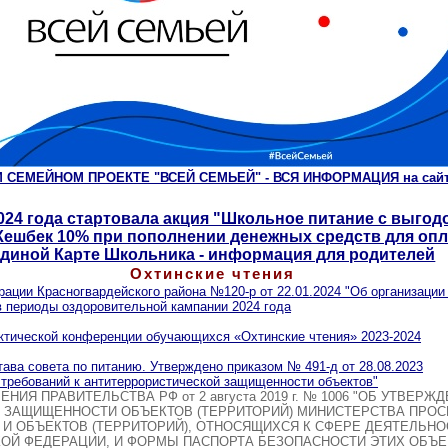
 СЕМЕЙНОМ ПРОЕКТЕ "ВСЕЙ СЕМЬЕЙ" - ВСЯ ИНФОРМАЦИЯ на сайте 
2024 года стартовала акция "Школьное питание с выгод
Кешбек 10% при пополнении денежных средств для опл
диной Карте Школьника - информация для родителей
Охтинские чтения
ации Красногвардейского района №120-р от 22.01.2024 "Об организации
в периоды оздоровительной кампании 2024 года
ктической конференции обучающихся «Охтинские чтения» 2023-2024
ава совета по питанию. Утверждено приказом № 491-д от 28.08.2023
 требований к антитеррористической защищенности объектов"
ЕНИЯ ПРАВИТЕЛЬСТВА РФ от 2 августа 2019 г. № 1006 "ОБ УТВЕР
 ЗАЩИЩЕННОСТИ ОБЪЕКТОВ (ТЕРРИТОРИЙ) МИНИСТЕРСТВА ПРО
И ОБЪЕКТОВ (ТЕРРИТОРИЙ), ОТНОСЯЩИХСЯ К СФЕРЕ ДЕЯТЕЛЬН
Й ФЕДЕРАЦИИ, И ФОРМЫ ПАСПОРТА БЕЗОПАСНОСТИ ЭТИХ ОБЪЕКТ