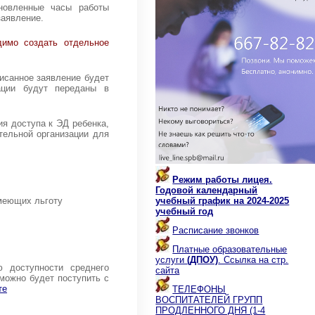
новленные часы работы
заявление.
имо создать отдельное
исанное заявление будет
зации будут переданы в
я доступа к ЭД ребенка,
тельной организации для
Режим работы лицея.
Годовой календарный
меющих льготу
учебный график на 2024-2025
учебный год
Расписание звонков
Платные образовательные
услуги
(ДПОУ)
. Ссылка на стр.
 доступности среднего
сайта
можно будет поступить с
те
ТЕЛЕФОНЫ
ВОСПИТАТЕЛЕЙ ГРУПП
ПРОДЛЕННОГО ДНЯ (1-4