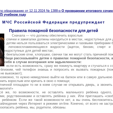
 образованию от 12.11.2024 № 1388-р
О проведении итогового сочин
025 учебном году
МЧС Российской Федерации предупреждает
Правила пожарной безопасности для детей
Сначала — что должны обеспечить взрослые:
- спички и зажигалки должны находиться в местах, недоступных для 
- детям нельзя пользоваться электрическими и газовыми приборами 
- легковоспламеняющиеся жидкости (ацетон, бензин, спирт и
недоступных для детей местах;
- бенгальские огни, хлопушки, свечки так же могут стать причиной по
Чаще рассказывайте детям о правилах пожарной безопасности, а 
себя в случае возгорания или задымленности:
- если есть возможность, сразу же покинуть квартиру и стучаться к с
 близким, чей телефон знаешь и попросить их вызвать пожарных (по
 не выезжают);
евозможно, то нужно немедленно выйти на балкон или в самую дальнюю 
онить взрослым или кричать в окно о помощи;
тничной площадки то ни в коем случае не открывать дверь, а звонить
могите!»
сё же, по возможности, не оставлять маленького ребёнка одного
ыми, родственниками и оставлять ребёнка у них. Или приглашать «сво
 ребёнком. Если же такой возможности нет, а вы очень беспокоитесь,
блюдения через Интернет в режиме on-line. Конечно, от всего не застр
езопасить ребёнка, мы, родители, обязаны.