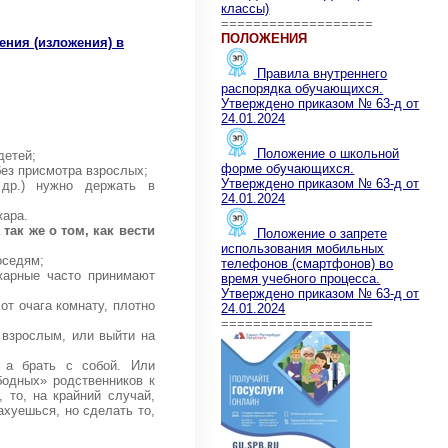
классы)
===================
ПОЛОЖЕНИЯ
ения (изложения) в
Правила внутреннего
распорядка обучающихся.
Утверждено приказом № 63-д от
24.01.2024
Положение о школьной
детей;
форме обучающихся.
без присмотра взрослых;
Утверждено приказом № 63-д от
 др.) нужно держать в
24.01.2024
жара.
так же о том, как вести
Положение о запрете
использования мобильных
оседям;
телефонов (смартфонов) во
жарные часто принимают
время учебного процесса.
Утверждено приказом № 63-д от
от очага комнату, плотно
24.01.2024
===================
 взрослым, или выйти на
, а брать с собой. Или
бодных» родственников к
 то, на крайний случай,
ахуешься, но сделать то,