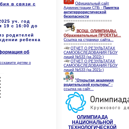
Официальный сайт
бия в связи с
Администрации СПБ -
Памятка
антитеррористической
безопасности
=====================
025 уч. год
 19 с 16:00 до
ВСОШ. ОЛИМПИАДЫ.
из родителей
Образовательные ПРОЕКТЫ...
ждении ребенка
Ссылка на страницу сайта...
=====================
ОТЧЕТ О РЕЗУЛЬТАТАХ
нформация об
САМООБСЛЕДОВАНИЯ ГБОУ
лицей №533 (за 2022г.)
ОТЧЕТ О РЕЗУЛЬТАТАХ
сскажите детям о
САМООБСЛЕДОВАНИЯ ГБОУ
лицей №533 (за 2021г.)
"Открытая академия
родительской культуры"
-
ссылка на сайт...
ОЛИМПИАДА
НАЦИОНАЛЬНОЙ
ТЕХНОЛОГИЧЕСКОЙ