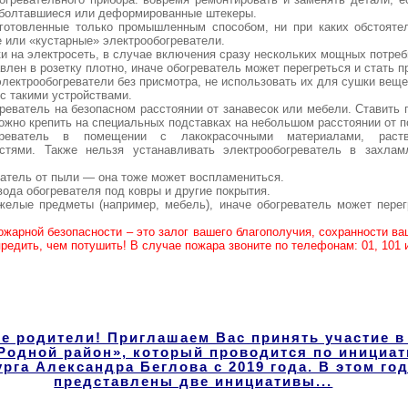
зболтавшиеся или деформированные штекеры.
зготовленные только промышленным способом, ни при каких обстояте
 или «кустарные» электрообогреватели.
ки на электросеть, в случае включения сразу нескольких мощных потреб
авлен в розетку плотно, иначе обогреватель может перегреться и стать 
электрообогреватели без присмотра, не использовать их для сушки веще
 с такими устройствами.
греватель на безопасном расстоянии от занавесок или мебели. Ставить 
можно крепить на специальных подставках на небольшом расстоянии от п
реватель в помещении с лакокрасочными материалами, раст
тями. Также нельзя устанавливать электрообогреватель в захла
ватель от пыли — она тоже может воспламениться.
вода обогревателя под ковры и другие покрытия.
яжелые предметы (например, мебель), иначе обогреватель может перег
жарной безопасности – это залог вашего благополучия, сохранности ва
редить, чем потушить! В случае пожара звоните по телефонам: 01, 101 
 родители! Приглашаем Вас принять участие в
Родной район», который проводится по инициат
рга Александра Беглова с 2019 года. В этом год
представлены две инициативы...