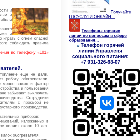
ости и
Получайте
емым и
ГОСУСЛУГИ ОНЛАЙН...
гибели
авного
Телефоны горячих
ными и
линий по вопросам в сфере
 играть с огнем опасно!
образования...
рого соблюдать правила
Телефон горячей
линии Управленя
ения по телефону «101»
социального питания:
+7 931-326-68-07
вателей.
отопление еще не дали,
т работу обогреватели.
е менее важен и фактор
устройства и пользования
дане забывают выключать
оизводства. Сотрудники
жителям с просьбой не
кустарного производства.
вательных приборов:
ребований, изложенных в
оставляет около 10 лет.
 вилок обогревателя.
сли они вышли из строя.