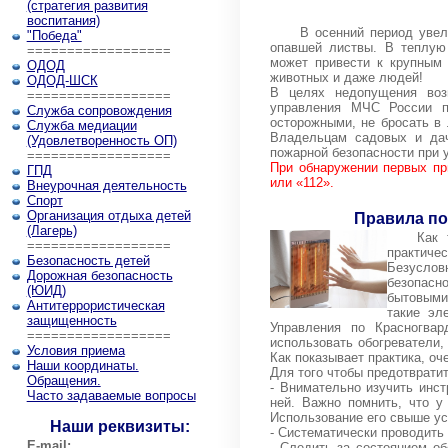
(стратегия развития
воспитания)
В осенний период увел
"Победа"
опавшей листвы. В теплую
==================
может привести к крупным 
ОДОД
животных и даже людей!
ОДОД-ШСК
В целях недопущения возн
==================
управления МЧС России по
Служба сопровождения
осторожными, не бросать в 
Служба медиации
Владельцам садовых и дач
(Удовлетворенность ОП)
пожарной безопасности при у
==================
При обнаружении первых пр
ГПД
или «112».
Внеурочная деятельность
Спорт
Организация отдыха детей
Правила по
(Лагерь)
Как 
==================
практиче
Безопасность детей
Безуслов
Дорожная безопасность
безопасно
(ЮИД)
бытовыми
Антитеррористическая
такие эл
защищенность
Управления по Красногва
==================
использовать обогреватели,
Условия приема
Как показывает практика, оч
Наши координаты.
Для того чтобы предотврати
Обращения.
- Внимательно изучить инс
Часто задаваемые вопросы
ней. Важно помнить, что у
Использование его свыше ус
Наши реквизиты:
- Систематически проводить
E-mail:
- Следить за состоянием об