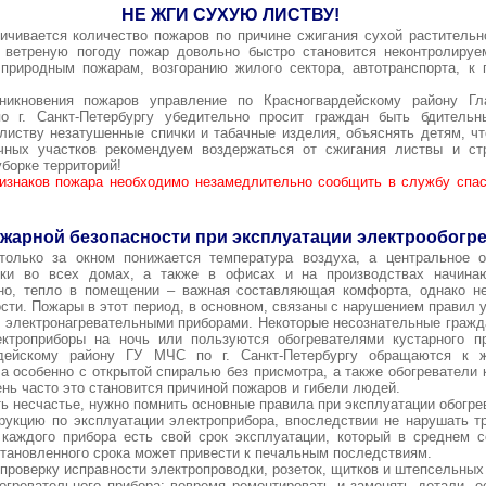
НЕ ЖГИ СУХУЮ ЛИСТВУ!
ичивается количество пожаров по причине сжигания сухой растительн
 ветреную погоду пожар довольно быстро становится неконтролиру
природным пожарам, возгоранию жилого сектора, автотранспорта, к 
икновения пожаров управление по Красногвардейскому району Гл
 г. Санкт-Петербургу убедительно просит граждан быть бдитель
листву незатушенные спички и табачные изделия, объяснять детям, что
ных участков рекомендуем воздержаться от сжигания листвы и ст
борке территорий!
изнаков пожара необходимо незамедлительно сообщить в службу спас
жарной безопасности при эксплуатации электрообогре
только за окном понижается температура воздуха, а центральное 
ски во всех домах, а также в офисах и на производствах начинаю
но, тепло в помещении – важная составляющая комфорта, однако н
сти. Пожары в этот период, в основном, связаны с нарушением правил 
 электронагревательными приборами. Некоторые несознательные граж
ектроприборы на ночь или пользуются обогревателями кустарного пр
рдейскому району ГУ МЧС по г. Санкт-Петербургу обращаются к 
 а особенно с открытой спиралью без присмотра, а также обогреватели 
ень часто это становится причиной пожаров и гибели людей.
ть несчастье, нужно помнить основные правила при эксплуатации обогре
трукцию по эксплуатации электроприбора, впоследствии не нарушать т
 каждого прибора есть свой срок эксплуатации, который в среднем с
тановленного срока может привести к печальным последствиям.
 проверку исправности электропроводки, розеток, щитков и штепсельных
огревательного прибора: вовремя ремонтировать и заменять детали, е