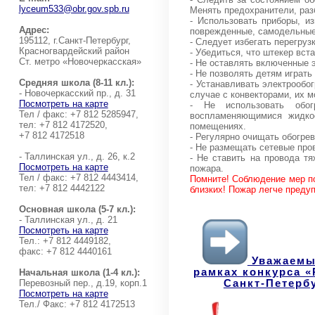
lyceum533@obr.gov.spb.ru
Менять предохранители, ра
- Использовать приборы, и
Адрес:
поврежденные, самодельные
195112, г.Санкт-Петербург,
- Следует избегать перегруз
Красногвардейский район
- Убедиться, что штекер вст
Ст. метро «Новочеркасская»
- Не оставлять включенные 
- Не позволять детям играть
Средняя школа (8-11 кл.):
- Устанавливать электрообо
- Новочеркасский пр., д. 31
случае с конвекторами, их 
Посмотреть на карте
- Не использовать обог
Тел / факс: +7 812 5285947,
воспламеняющимися жидкос
тел: +7 812 4172520,
помещениях.
+7 812 4172518
- Регулярно очищать обогре
- Не размещать сетевые про
- Таллинская ул., д. 26, к.2
- Не ставить на провода т
Посмотреть на карте
пожара.
Тел / факс: +7 812 4443414,
Помните! Соблюдение мер по
тел: +7 812 4442122
близких! Пожар легче предуп
Основная школа (5-7 кл.):
- Таллинская ул., д. 21
Посмотреть на карте
Тел.: +7 812 4449182,
факс: +7 812 4440161
Уважаемые
рамках конкурса «
Начальная школа (1-4 кл.):
Санкт-Петербу
Перевозный пер., д.19, корп.1
Посмотреть на карте
Тел./ Факс: +7 812 4172513