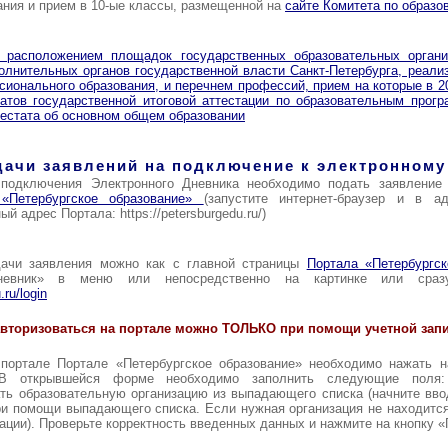
ния и прием в 10-ые классы, размещенной на
сайте Комитета по образо
с расположением площадок государственных образовательных организ
олнительных органов государственной власти Санкт-Петербурга, реал
ионального образования, и перечнем профессий, прием на которые в 2
татов государственной итоговой аттестации по образовательным прог
тестата об основном общем образовании
дачи заявлений на подключение к электронному
подключения Электронного Дневника необходимо подать заявление
«Петербургское образование»
(запустите интернет-браузер и в а
ый адрес Портала: https://petersburgedu.ru/)
ачи заявления можно как с главной страницы
Портала «Петербургс
дневник» в меню или непосредственно на картинке или сра
.ru/login
 авторизоваться на портале можно ТОЛЬКО при помощи учетной запи
 портале Портале «Петербургское образование» необходимо нажать н
. В открывшейся форме необходимо заполнить следующие пол
ть образовательную организацию из выпадающего списка (начните вв
и помощи выпадающего списка. Если нужная организация не находится 
зации). Проверьте корректность введенных данных и нажмите на кнопку 