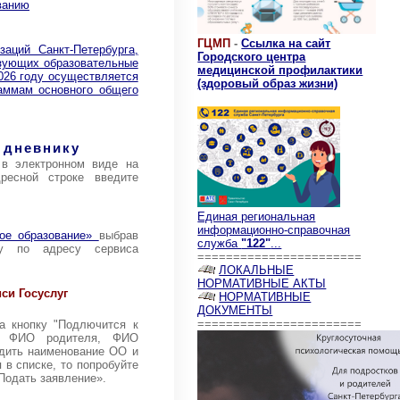
ванию
ГЦМП
-
Ссылка на сайт
аций Санкт-Петербурга,
Городского центра
изующих образовательные
медицинской профилактики
026 году осуществляется
(здоровый образ жизни)
раммам основного общего
 дневнику
 в электронном виде на
дресной строке введите
Единая региональная
информационно-справочная
кое образование»
выбрав
служба
"122"
...
зу по адресу сервиса
=======================
ЛОКАЛЬНЫЕ
НОРМАТИВНЫЕ АКТЫ
си Госуслуг
НОРМАТИВНЫЕ
ДОКУМЕНТЫ
=======================
а кнопку "Подлючится к
я: ФИО родителя, ФИО
одить наименование ОО и
в списке, то попробуйте
«Подать заявление».