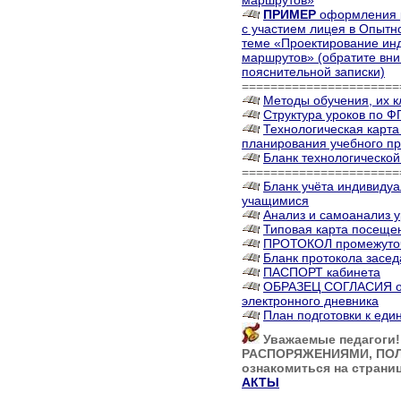
маршрутов»
ПРИМЕР
оформления р
с участием лицея в Опытн
теме «Проектирование ин
маршрутов» (обратите вни
пояснительной записки)
======================
Методы обучения, их к
Структура уроков по 
Технологическая карта
планирования учебного п
Бланк технологической
======================
Бланк учёта индивиду
учащимися
Анализ и самоанализ у
Типовая карта посеще
ПРОТОКОЛ промежуточ
Бланк протокола засе
ПАСПОРТ кабинета
ОБРАЗЕЦ СОГЛАСИЯ о 
электронного дневника
План подготовки к еди
Уважаемые педагоги
РАСПОРЯЖЕНИЯМИ, ПОЛ
ознакомиться на страни
АКТЫ