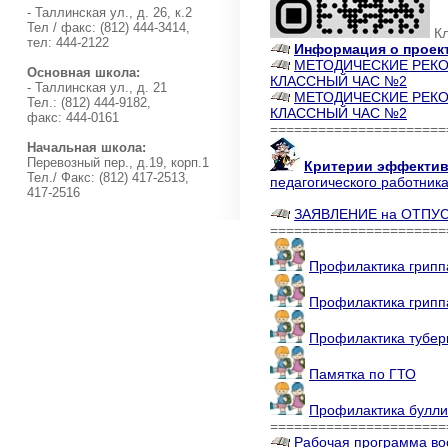
- Таллинская ул., д. 26, к.2
Тел / факс: (812) 444-3414,
Кл
тел: 444-2122
Информация о проек
МЕТОДИЧЕСКИЕ РЕКОМ
Основная школа:
КЛАССНЫЙ ЧАС №2
- Таллинская ул., д. 21
МЕТОДИЧЕСКИЕ РЕКОМ
Тел.: (812) 444-9182,
КЛАССНЫЙ ЧАС №2
факс: 444-0161
======================
Начальная школа:
Перевозный пер., д.19, корп.1
Критерии эффекти
Тел./ Факс: (812) 417-2513,
педагогического работника
417-2516
ЗАЯВЛЕНИЕ на ОТПУ
======================
Профилактика гриппа
Профилактика грипп
Профилактика тубер
Памятка по ГТО
Профилактика буллин
======================
Рабочая программа вос