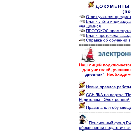
ДОКУМЕНТЫ к
(п
Отчет учителя-предме
Бланк учёта индивиду
учащимися
ПРОТОКОЛ промежуточ
Бланк протокола засе
Справка об обучении 
======================
Наш лицей подключается
для учителей, ученико
дневник".
Необходимо
Новые правила рабо
ССЫЛКА на портал "Пет
Родителям - Электронный
Правила для обучающ
======================
Пенсионный фонд РФ
обеспечении педагогически