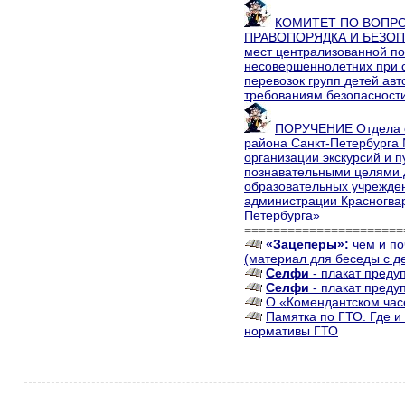
КОМИТЕТ ПО ВОПР
ПРАВОПОРЯДКА И БЕЗОПА
мест централизованной по
несовершеннолетних при 
перевозок групп детей ав
требованиям безопасност
ПОРУЧЕНИЕ Отдела о
района Санкт-Петербурга 
организации экскурсий и п
познавательными целями 
образовательных учрежде
администрации Красногвар
Петербурга»
======================
«Зацеперы»:
чем и по
(материал для беседы с д
Селфи
- плакат преду
Селфи
- плакат преду
О «Комендантском час
Памятка по ГТО. Где и
нормативы ГТО