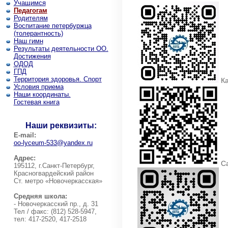
Учащимся
Педагогам
Родителям
Воспитание петербуржца
(толерантность)
Наш гимн
Результаты деятельности ОО.
Достижения
ОДОД
ГПД
Территория здоровья. Спорт
Ка
Условия приема
Наши координаты.
Гостевая книга
Наши реквизиты:
E-mail:
oo-lyceum-533@yandex.ru
Адрес:
Са
195112, г.Санкт-Петербург,
Красногвардейский район
Ст. метро «Новочеркасская»
Средняя школа:
- Новочеркасский пр., д. 31
Тел / факс: (812) 528-5947,
тел: 417-2520, 417-2518