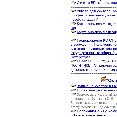
Отчёт о ВР за полугод
======================
Анкета для учителя "К
профессиональной деятел
профстандарту"
Карта анализа методич
год
Карта анализа мотива
======================
Распоряжение КО СПб 
утверждении Положения о
классного руководителя п
государственных общеобр
Петербурга"
КОМИТЕТ ГОСУДАРС
ПОЛИТИКЕ - О наличии за
дарение и получение подар
======================
"Охт
Заявка на участие в Ох
Проектная деятельнос
Уважаемые коллеги! За
принимает Сморыго О.В.
Заявки высылайте на почту
smr@rambler.ru, документ
Положение о научно-п
"Охтинские чтения"