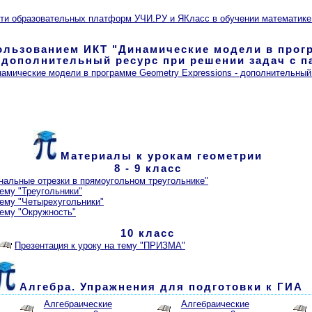
ти образовательных платформ УЧИ.РУ и ЯКласс в обучении математике
ользованием ИКТ "Динамические модели в прог
- дополнительный ресурс при решении задач с 
мические модели в программе Geometry Expressions - дополнительный
Материалы к урокам геометрии
8 - 9 класс
нальные отрезки в прямоугольном треугольнике"
тему "Треугольники"
тему "Четырехугольники"
тему "Окружность"
10 класс
Презентация к уроку на тему "ПРИЗМА"
Алгебра. Упражнения для подготовки к ГИА
Алгебраические
Алгебраические