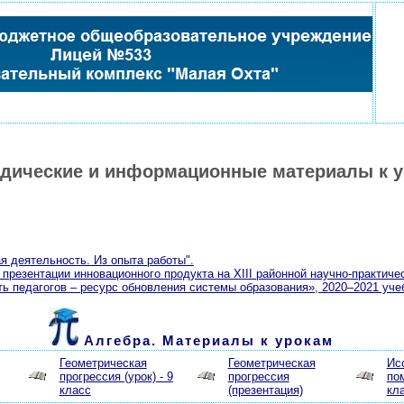
тодические и информационные материалы к 
ая деятельность. Из опыта работы".
презентации инновационного продукта на XIII районной научно-практич
ь педагогов – ресурс обновления системы образования», 2020–2021 уче
Алгебра. Материалы к урокам
Геометрическая
Геометрическая
Ис
прогрессия (урок) - 9
прогрессия
по
класс
(презентация)
кл