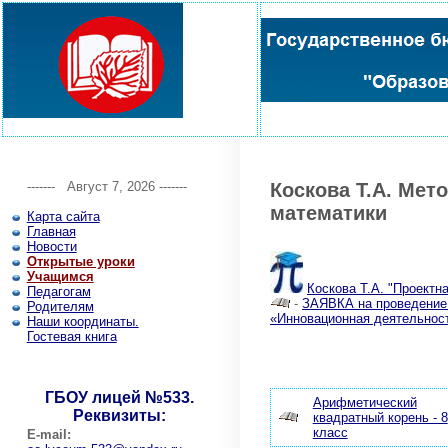
-------
Август 7, 2026 -------
Коскова Т.А. Ме
математики
Карта сайта
Главная
Новости
Открытые уроки
Учащимся
Коскова Т.А. "Проектн
Педагогам
-
ЗАЯВКА на проведение 
Родителям
«Инновационная деятельност
Наши координаты.
Гостевая книга
ГБОУ лицей №533.
Арифметический
Реквизиты:
квадратный корень - 8
класс
E-mail: