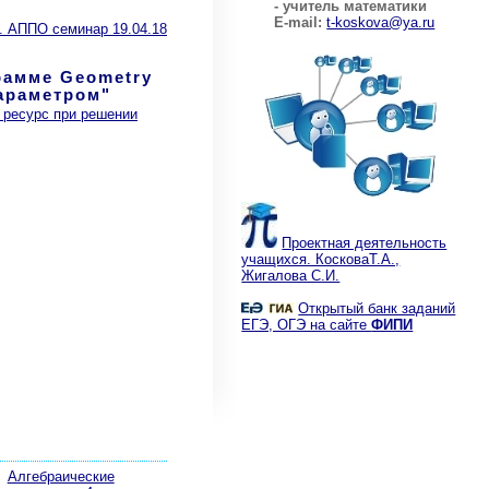
- учитель математики
E-mail:
t-koskova@ya.ru
. АППО семинар 19.04.18
рамме Geometry
параметром"
 ресурс при решении
Проектная деятельность
учащихся. КосковаТ.А.,
Жигалова С.И.
Открытый банк заданий
ЕГЭ, ОГЭ на сайте
ФИПИ
Алгебраические