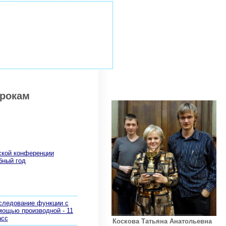
урокам
еской конференции
бный год
следование функции с
мощью производной - 11
асс
Коскова Татьяна Анатольевна