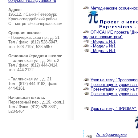
oo-lyceum-533@yandex.ru
Методические особеннос
Адрес:
195112, г.Санкт-Петербург,
Красногвардейский район
Проект с исп
Ст. метро «Новочеркасская»
Expressions 
ОПИСАНИЕ проекта "Дина
Средняя школа:
задач с параметром"
- Новочеркасский пр., д. 31
- Модель №1
Тел / факс: (812) 528-5947,
- Модель №1
тел: 528-7197, 528-5957
- Модель №1
Основная /средняя школа:
- Таллинская ул., д. 26, к.2
Тел / факс: (812) 444-3414,
тел: 444-2122
- Таллинская ул., д. 21
Урок на тему "Пропорцио
Тел.: (812) 444-9182, факс:
Презентация к уроку на 
444-0161
Презентация к уроку на 
Презентация к уроку на 
Начальная школа:
Перевозный пер., д.19, корп.1
Тел./ Факс: (812) 528-3331,
Урок на тему "ПРИЗМА"
528-5464
Алгебраические