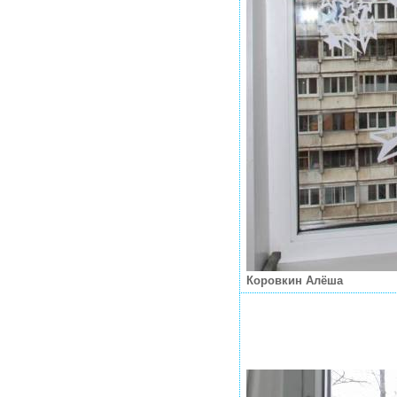
Коровкин Алёша